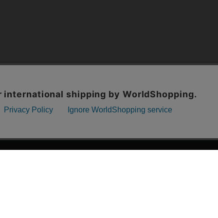
漫画全巻ドットコム TOP
ッフおススメ「全力推し宣言」
漫画ランキング
贈ろう e-giftサービス
›
2025年 年間ランキング
すめの新品漫画セット
›
歴代発行部数
品別漫画収納ボックス
›
紙書籍 週間TOP100