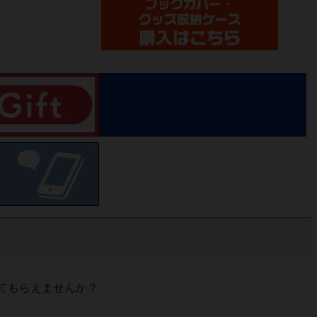
てもらえませんか？