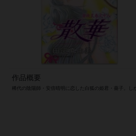
作品概要
稀代の陰陽師・安倍晴明に恋した白狐の姫君・薔子。しか