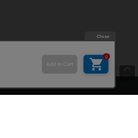
上へ
ご意見をお聞かせください