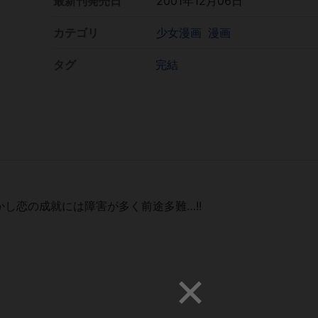
最新刊発売日
2001年12月06日
カテゴリ
少女漫画
漫画
タグ
完結
し恋の成就には障害が多く前途多難…!!