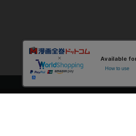
トップページ
スタ
会員登録・ログイン
漫画を
初めての方へ
おす
電子書籍の読み方
›
作