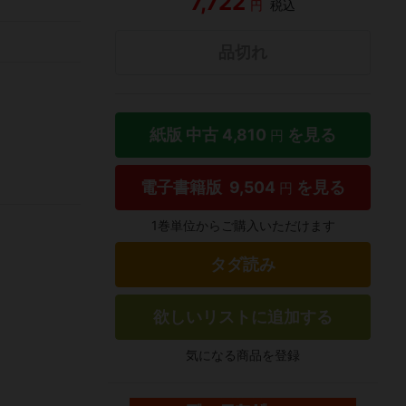
7,722
円
税込
品切れ
紙版 中古
4,810
を見る
円
電子書籍版
9,504
を見る
円
1巻単位からご購入いただけます
タダ読み
欲しいリストに追加する
気になる商品を登録