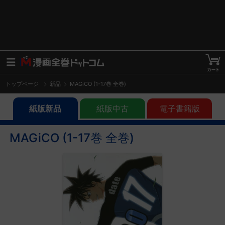
トップページ
新品
MAGiCO (1-17巻 全巻)
紙版新品
紙版中古
電子書籍版
MAGiCO (1-17巻 全巻)