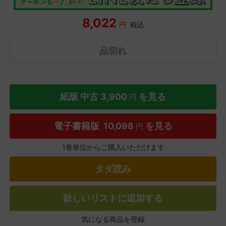
8,022
円
税込
品切れ
紙版 中古
3,900
を見る
円
電子書籍版
10,098
を見る
円
1巻単位からご購入いただけます
タダ読み
欲しいリストに追加する
気になる商品を登録