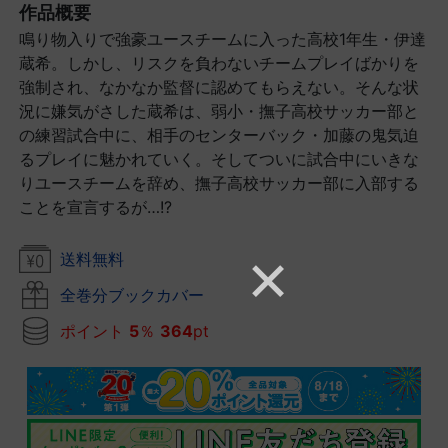
作品概要
鳴り物入りで強豪ユースチームに入った高校1年生・伊達
蔵希。しかし、リスクを負わないチームプレイばかりを
強制され、なかなか監督に認めてもらえない。そんな状
況に嫌気がさした蔵希は、弱小・撫子高校サッカー部と
の練習試合中に、相手のセンターバック・加藤の鬼気迫
るプレイに魅かれていく。そしてついに試合中にいきな
りユースチームを辞め、撫子高校サッカー部に入部する
ことを宣言するが…!?
送料無料
全巻分ブックカバー
ポイント
5
％
364
pt