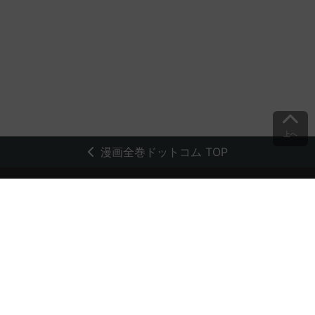
上へ
漫画全巻ドットコム TOP
トップページ
会員登録・ログイン
初めての方へ
電子書籍の読み方
支払方法
特定商取引法に基づく通販の表記