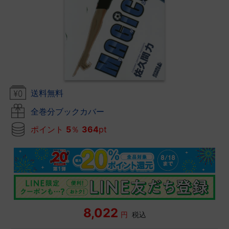
送料無料
全巻分ブックカバー
ポイント
5
％
364
pt
8,022
円
税込