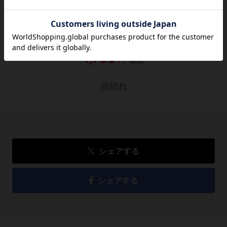
レビューを書く
1,760
円
税込
品切れ
シェアする
シェアする