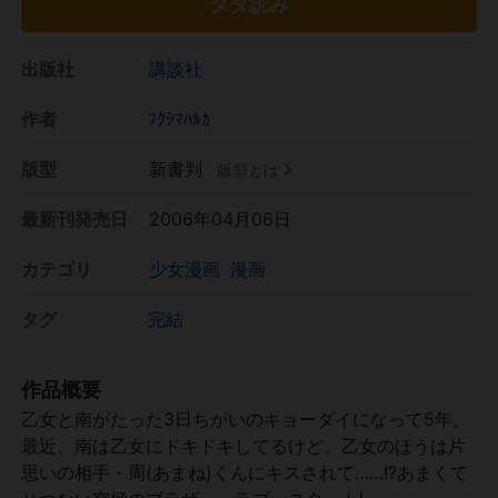
タダ読み
出版社
講談社
作者
ﾌｸｼﾏﾊﾙｶ
版型
新書判
版型とは
最新刊発売日
2006年04月06日
カテゴリ
少女漫画
漫画
タグ
完結
作品概要
乙女と南がたった3日ちがいのキョーダイになって5年。
最近、南は乙女にドキドキしてるけど、乙女のほうは片
思いの相手・周(あまね)くんにキスされて……!?あまくて