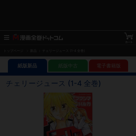
トップページ
新品
チェリージュース (1-4 全巻)
紙版新品
紙版中古
電子書籍版
チェリージュース (1-4 全巻)