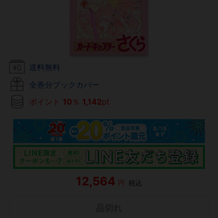
送料無料
全巻分ブックカバー
ポイント
10
％
1,142
pt
12,564
円
税込
品切れ