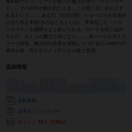
魔術師クロウ・リードが創った魔力を持つ『クロウカー
ド』。その封印が解かれたとき、この世に災いがおとず
れるという……。ある日『封印の獣』ケルベロスを目覚め
させた木之本桜(きのもとさくら)は、実体化した『クロ
ウカード』を捕獲せよと命じられる。カードを封じ込め
るたび、さくらの魔力も強くなり……。扉ページも全てカ
ラーで再現、魅力的な世界を構築しつづけるCLAMPの代
表作が超・高クオリティデジタル版で登場!
追加情報
送料無料
全巻分ブックカバー
ポイント
10
％
1,142
pt