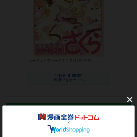
カードキャプターさくら (1-12巻 全巻)
1-12
8,580
巻
円
紙 新品をカートへ
紙版 中古
11,280
を見る
円
電子書籍版
9,504
を見る
円