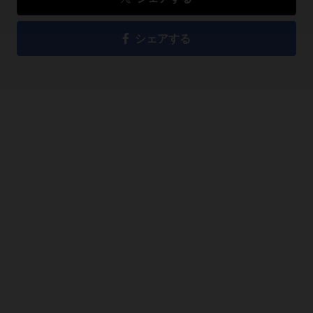
シェアする