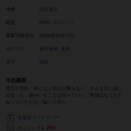
作者
吉田基已
版型
B6判
版型とは
最新刊発売日
2004年12月21日
カテゴリ
青年漫画
漫画
タグ
完結
作品概要
彼女と別れ、何となく気分が乗らない、そんな日に妹に
出会った。妹がいることは知っていた、実感はなくただ
知っていただけ。妹って何だ。
全巻分ブックカバー
ポイント
1
％
25
pt