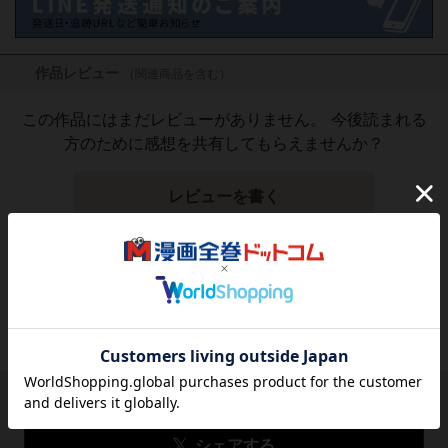
作品レビュー
（関連商品を含む）
この作品にはまだレビューがありません。 今後読まれる
方のために感想を共有してもらえませんか？
レビューを書く
2,816
円
税込
品切れ
シェアする