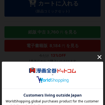
カートに入れる
(新品コミックセット)
紙版 中古
3,760
を見る
円
電子書籍版
8,184
を見る
円
13%OFF
今だけ
1巻単位からご購入いただけます
タダ読み
欲しいリストに追加する
気になる商品を登録