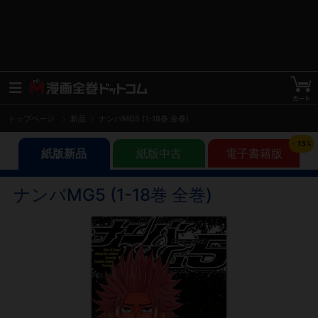
トップページ
新品
ナンバMG5 (1-18巻 全巻)
-
13
%
紙版新品
紙版中古
電子書籍版
ナンバMG5 (1-18巻 全巻)