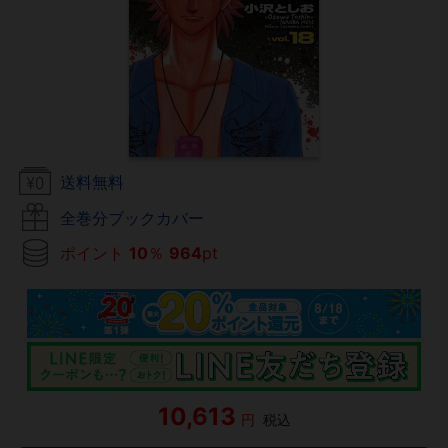
送料無料
全巻分ブックカバー
ポイント
10
％
964
pt
10,613
円
税込