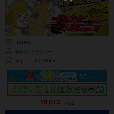
送料無料
全巻分ブックカバー
ポイント
10
％
964
pt
10,613
円
税込