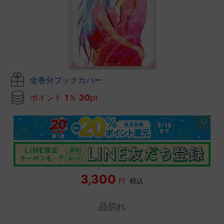
全巻分ブックカバー
ポイント
1
％
30
pt
3,300
円
税込
品切れ