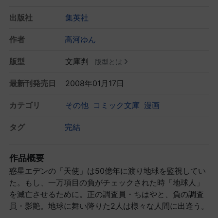
出版社
集英社
作者
高河ゆん
版型
文庫判
版型とは
最新刊発売日
2008年01月17日
カテゴリ
その他
コミック文庫
漫画
タグ
完結
作品概要
惑星エデンの「天使」は50億年に渡り地球を監視してい
た。もし、一万項目の負がチェックされた時「地球人」
を滅亡させるために。正の調査員・ちはやと、負の調査
員・影艶。地球に舞い降りた2人は様々な人間に出逢う。