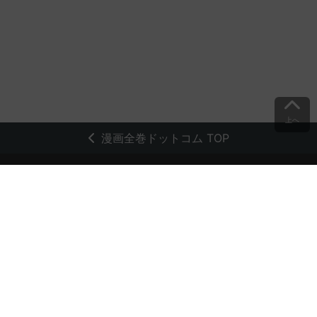
上へ
漫画全巻ドットコム TOP
トップページ
会員登録・ログイン
初めての方へ
電子書籍の読み方
支払方法
特定商取引法に基づく通販の表記
資金決済法に基づく表示