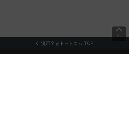
上へ
漫画全巻ドットコム TOP
トップページ
会員登録・ログイン
初めての方へ
電子書籍の読み方
支払方法
特定商取引法に基づく通販の表記
資金決済法に基づく表示
古物営業法に基づく表示