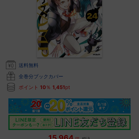
送料無料
全巻分ブックカバー
ポイント
10
％
1,451
pt
15,964
円
税込