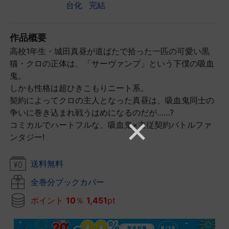
台化
完結
作品概要
高校1年生・城田真昼が道ばたで拾った一匹の可愛い黒
猫・クロの正体は、「サーヴァンプ」という下僕の吸血
鬼。
しかも性格は超ひきこもりニート系。
契約によってクロの主人となった真昼は、吸血鬼同士の
争いに巻き込まれ戦うはめになるのだが……?
コミカルでハートフルな、吸血鬼×主従契約バトルファ
ンタジー!
送料無料
全巻分ブックカバー
ポイント
10
％
1,451
pt