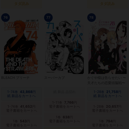
タダ読み
タダ読み
76
77
78
BLEACH ブリーチ
スーパーカブ
かぐや様は告らせたい 〜
天才たちの恋愛頭脳戦〜
1-74
43,868
紙 新品 品切れ
1-28
21,758
巻
円
巻
円
紙 新品をカートへ
紙 新品をカートへ
1-11
7,766
巻
円
1-74
41,652
電子書籍をカートへ
1-28
20,657
巻
円
巻
円
電子書籍をカートへ
電子書籍をカートへ
1
638
巻
円
1
543
電子書籍をカートへ
1
794
巻
円
巻
円
電子書籍をカートへ
電子書籍をカートへ