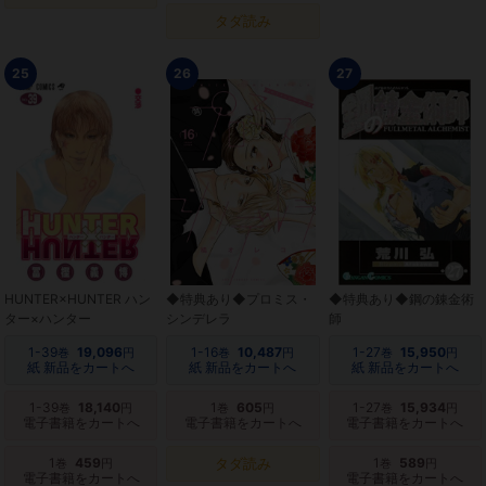
タダ読み
25
26
27
HUNTER×HUNTER ハン
◆特典あり◆プロミス・
◆特典あり◆鋼の錬金術
ター×ハンター
シンデレラ
師
1-39
19,096
1-16
10,487
1-27
15,950
巻
円
巻
円
巻
円
紙 新品をカートへ
紙 新品をカートへ
紙 新品をカートへ
1-39
18,140
1
605
1-27
15,934
巻
円
巻
円
巻
円
電子書籍をカートへ
電子書籍をカートへ
電子書籍をカートへ
1
459
タダ読み
1
589
巻
円
巻
円
電子書籍をカートへ
電子書籍をカートへ