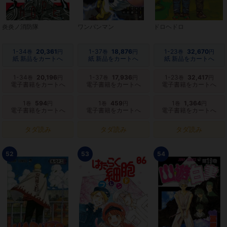
炎炎ノ消防隊
ワンパンマン
ドロヘドロ
1-34
20,361
1-37
18,876
1-23
32,670
巻
円
巻
円
巻
円
紙 新品をカートへ
紙 新品をカートへ
紙 新品をカートへ
1-34
20,196
1-37
17,936
1-23
32,417
巻
円
巻
円
巻
円
電子書籍をカートへ
電子書籍をカートへ
電子書籍をカートへ
1
594
1
459
1
1,364
巻
円
巻
円
巻
円
電子書籍をカートへ
電子書籍をカートへ
電子書籍をカートへ
タダ読み
タダ読み
タダ読み
52
53
54