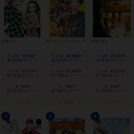
鬼滅の刃
僕のヒーローアカデミア
進撃の巨人
1-23
11,154
1-42
24,090
1-34
20,317
巻
円
巻
円
巻
円
紙 新品をカートへ
紙 新品をカートへ
紙 新品をカートへ
1-23
10,578
1-42
22,869
1-34
20,273
巻
円
巻
円
巻
円
電子書籍をカートへ
電子書籍をカートへ
電子書籍をカートへ
1
459
1
543
1
594
巻
円
巻
円
巻
円
電子書籍をカートへ
電子書籍をカートへ
電子書籍をカートへ
タダ読み
タダ読み
タダ読み
7
8
9