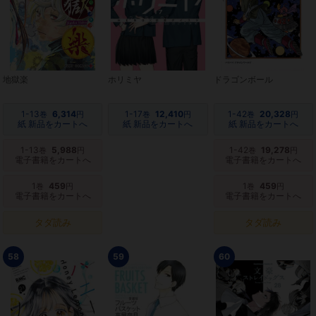
地獄楽
ホリミヤ
ドラゴンボール
1-13
6,314
1-17
12,410
1-42
20,328
巻
円
巻
円
巻
円
紙 新品をカートへ
紙 新品をカートへ
紙 新品をカートへ
1-13
5,988
1-42
19,278
巻
円
巻
円
電子書籍をカートへ
電子書籍をカートへ
1
459
1
459
巻
円
巻
円
電子書籍をカートへ
電子書籍をカートへ
タダ読み
タダ読み
58
59
60