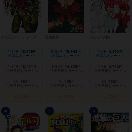
東京卍リベンジャーズ
呪術廻戦
はたらく細胞
1-31
18,579
0-30
15,642
1-6
4,510
巻
円
巻
円
巻
円
紙 新品をカートへ
紙 新品をカートへ
紙 新品をカートへ
1-31
18,414
1-30
14,379
1-6
4,752
巻
円
巻
円
巻
円
電子書籍をカートへ
電子書籍をカートへ
電子書籍をカートへ
1
594
1
459
1
792
巻
円
巻
円
巻
円
電子書籍をカートへ
電子書籍をカートへ
電子書籍をカートへ
タダ読み
タダ読み
タダ読み
4
5
6