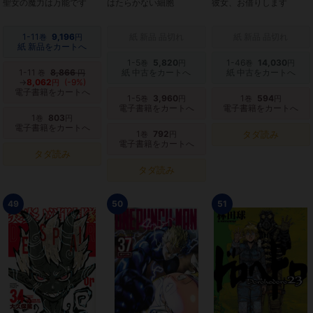
聖女の魔力は万能です
はたらかない細胞
彼女、お借りします
1-11
9,196
紙 新品 品切れ
紙 新品 品切れ
巻
円
紙 新品をカートへ
1-5
5,820
1-46
14,030
巻
円
巻
円
1-11
8,866
紙 中古をカートへ
紙 中古をカートへ
巻
円
→
8,062
(-9%)
円
電子書籍をカートへ
1-5
3,960
1
594
巻
円
巻
円
電子書籍をカートへ
電子書籍をカートへ
1
803
巻
円
電子書籍をカートへ
1
792
タダ読み
巻
円
電子書籍をカートへ
タダ読み
タダ読み
49
50
51