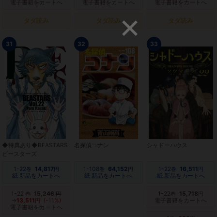
電子書籍をカートへ
電子書籍をカートへ
電子書籍をカートへ
タダ読み
タダ読み
タダ読み
31
32
33
◆特典あり◆BEASTARS
名探偵コナン
シャドーハウス
ビースターズ
1-22
14,817
1-108
64,152
1-22
16,511
巻
円
巻
円
巻
円
紙 新品をカートへ
紙 新品をカートへ
紙 新品をカートへ
1-22
15,246
1-22
15,718
巻
円
巻
円
→
13,511
(-11%)
電子書籍をカートへ
円
電子書籍をカートへ