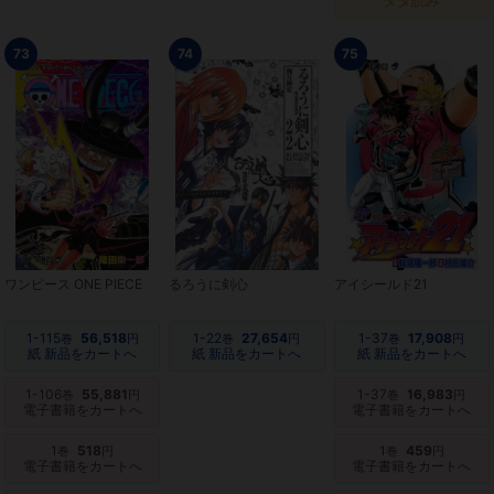
タダ読み
73
74
75
ワンピース ONE PIECE
るろうに剣心
アイシールド21
1-115
56,518
1-22
27,654
1-37
17,908
巻
円
巻
円
巻
円
紙 新品をカートへ
紙 新品をカートへ
紙 新品をカートへ
1-106
55,881
1-37
16,983
巻
円
巻
円
電子書籍をカートへ
電子書籍をカートへ
1
518
1
459
巻
円
巻
円
電子書籍をカートへ
電子書籍をカートへ