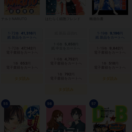
ナルトNARUTO
はたらく細胞フレンド
幽遊白書
1-72
41,316
紙 新品 品切れ
1-19
9,196
巻
円
巻
円
紙 新品をカートへ
紙 新品をカートへ
1-6
5,850
巻
円
1-72
47,142
紙 中古をカートへ
1-19
9,842
巻
円
巻
円
電子書籍をカートへ
電子書籍をカートへ
1-6
4,752
巻
円
1
653
電子書籍をカートへ
1
518
巻
円
巻
円
電子書籍をカートへ
電子書籍をカートへ
1
792
巻
円
タダ読み
電子書籍をカートへ
タダ読み
タダ読み
55
56
57