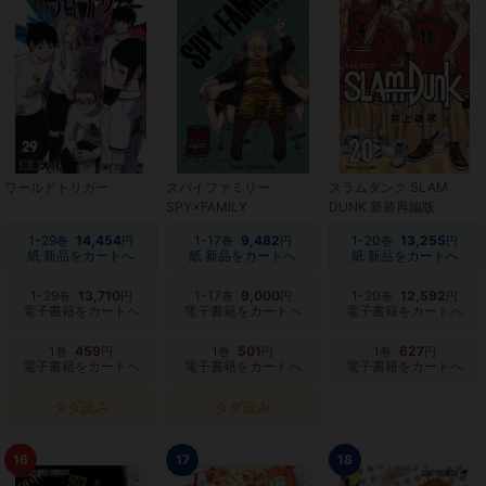
ワールドトリガー
スパイファミリー
スラムダンク SLAM
SPY×FAMILY
DUNK 新装再編版
1-29
14,454
1-17
9,482
1-20
13,255
巻
円
巻
円
巻
円
紙 新品をカートへ
紙 新品をカートへ
紙 新品をカートへ
1-29
13,710
1-17
9,000
1-20
12,592
巻
円
巻
円
巻
円
電子書籍をカートへ
電子書籍をカートへ
電子書籍をカートへ
1
459
1
501
1
627
巻
円
巻
円
巻
円
電子書籍をカートへ
電子書籍をカートへ
電子書籍をカートへ
タダ読み
タダ読み
16
17
18