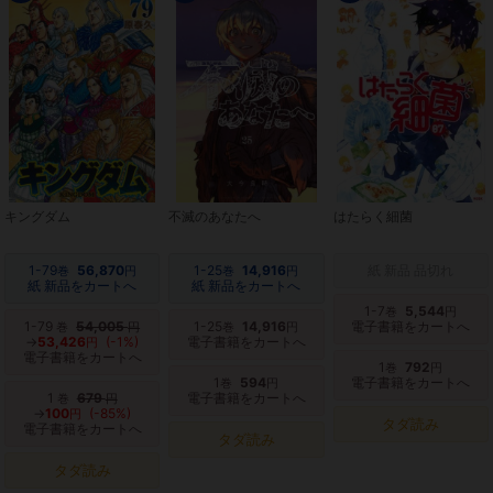
キングダム
不滅のあなたへ
はたらく細菌
1-79
56,870
1-25
14,916
紙 新品 品切れ
巻
円
巻
円
紙 新品をカートへ
紙 新品をカートへ
1-7
5,544
巻
円
1-79
54,005
1-25
14,916
電子書籍をカートへ
巻
円
巻
円
→
53,426
(-1%)
電子書籍をカートへ
円
電子書籍をカートへ
1
792
巻
円
1
594
電子書籍をカートへ
巻
円
1
679
電子書籍をカートへ
巻
円
→
100
(-85%)
円
タダ読み
電子書籍をカートへ
タダ読み
タダ読み