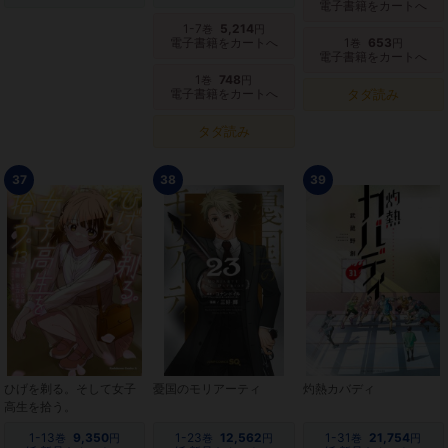
電子書籍をカートへ
1-7
5,214
巻
円
電子書籍をカートへ
1
653
巻
円
電子書籍をカートへ
1
748
巻
円
電子書籍をカートへ
タダ読み
タダ読み
37
38
39
ひげを剃る。そして女子
憂国のモリアーティ
灼熱カバディ
高生を拾う。
1-13
9,350
1-23
12,562
1-31
21,754
巻
円
巻
円
巻
円