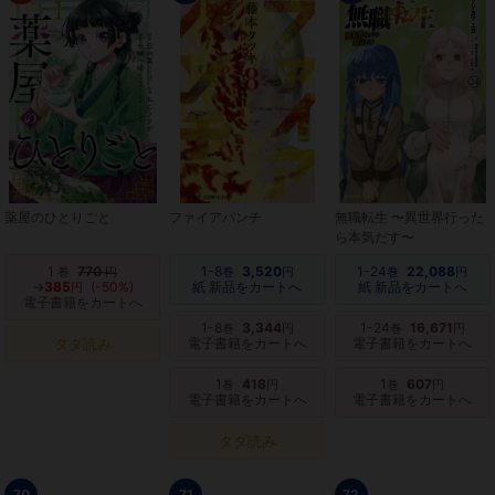
薬屋のひとりごと
ファイアパンチ
無職転生 〜異世界行った
ら本気だす〜
1
770
1-8
3,520
1-24
22,088
巻
円
巻
円
巻
円
→
385
(-50%)
紙 新品をカートへ
紙 新品をカートへ
円
電子書籍をカートへ
1-8
3,344
1-24
16,671
巻
円
巻
円
タダ読み
電子書籍をカートへ
電子書籍をカートへ
1
418
1
607
巻
円
巻
円
電子書籍をカートへ
電子書籍をカートへ
タダ読み
70
71
72