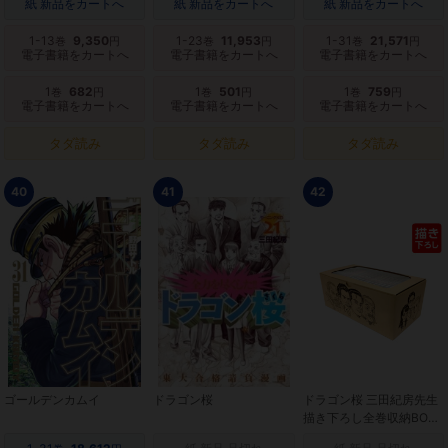
紙 新品をカートへ
紙 新品をカートへ
紙 新品をカートへ
1-13
9,350
1-23
11,953
1-31
21,571
巻
円
巻
円
巻
円
電子書籍をカートへ
電子書籍をカートへ
電子書籍をカートへ
1
682
1
501
1
759
巻
円
巻
円
巻
円
電子書籍をカートへ
電子書籍をカートへ
電子書籍をカートへ
タダ読み
タダ読み
タダ読み
40
41
42
ゴールデンカムイ
ドラゴン桜
ドラゴン桜 三田紀房先生
描き下ろし全巻収納BOX
付