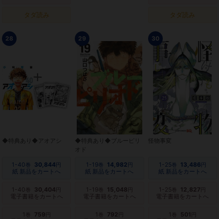
タダ読み
タダ読み
28
29
30
◆特典あり◆アオアシ
◆特典あり◆ブルーピリ
怪物事変
オド
1-40
30,844
1-19
14,982
1-25
13,486
巻
円
巻
円
巻
円
紙 新品をカートへ
紙 新品をカートへ
紙 新品をカートへ
1-40
30,404
1-19
15,048
1-25
12,827
巻
円
巻
円
巻
円
電子書籍をカートへ
電子書籍をカートへ
電子書籍をカートへ
1
759
1
792
1
501
巻
円
巻
円
巻
円