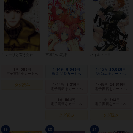
ミステリと言う勿れ
五等分の花嫁
ハイキュー!!
1
583
1-14
8,349
1-45
25,828
巻
円
巻
円
巻
円
電子書籍をカートへ
紙 新品をカートへ
紙 新品をカートへ
タダ読み
1-14
8,316
1-45
24,519
巻
円
巻
円
電子書籍をカートへ
電子書籍をカートへ
1
594
1
543
巻
円
巻
円
電子書籍をカートへ
電子書籍をカートへ
タダ読み
タダ読み
19
20
21