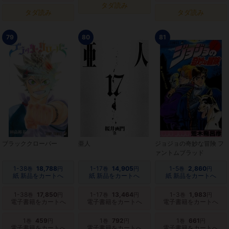
タダ読み
タダ読み
タダ読み
79
80
81
ブラッククローバー
亜人
ジョジョの奇妙な冒険 フ
ァントムブラッド
1-38
18,788
1-17
14,905
1-5
2,860
巻
円
巻
円
巻
円
紙 新品をカートへ
紙 新品をカートへ
紙 新品をカートへ
1-38
17,850
1-17
13,464
1-3
1,983
巻
円
巻
円
巻
円
電子書籍をカートへ
電子書籍をカートへ
電子書籍をカートへ
1
459
1
792
1
661
巻
円
巻
円
巻
円
電子書籍をカートへ
電子書籍をカートへ
電子書籍をカートへ