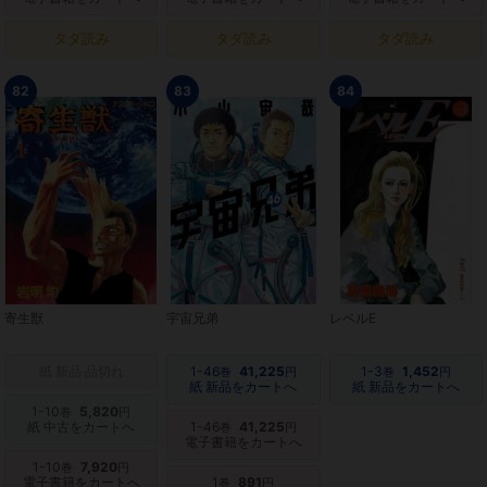
タダ読み
タダ読み
タダ読み
82
83
84
寄生獣
宇宙兄弟
レベルE
紙 新品 品切れ
1-46
41,225
1-3
1,452
巻
円
巻
円
紙 新品をカートへ
紙 新品をカートへ
1-10
5,820
巻
円
紙 中古をカートへ
1-46
41,225
巻
円
電子書籍をカートへ
1-10
7,920
巻
円
電子書籍をカートへ
1
891
巻
円