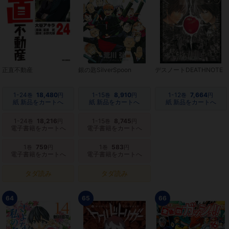
正直不動産
銀の匙SilverSpoon
デスノートDEATHNOTE
1-24
18,480
1-15
8,910
1-12
7,664
巻
円
巻
円
巻
円
紙 新品をカートへ
紙 新品をカートへ
紙 新品をカートへ
1-24
18,216
1-15
8,745
巻
円
巻
円
電子書籍をカートへ
電子書籍をカートへ
1
759
1
583
巻
円
巻
円
電子書籍をカートへ
電子書籍をカートへ
タダ読み
タダ読み
64
65
66