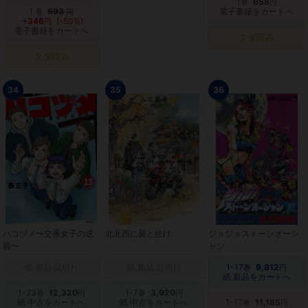
1
658
巻
円
1
693
電子書籍をカートへ
巻
円
→
346
(-50%)
円
電子書籍をカートへ
タダ読み
タダ読み
34
35
36
ハコヅメ〜交番女子の逆
北北西に曇と往け
ジョジョストーンオーシ
襲〜
ャン
紙 新品 品切れ
紙 新品 品切れ
1-17
9,812
巻
円
紙 新品をカートへ
1-23
12,320
1-7
3,920
巻
円
巻
円
紙 中古をカートへ
紙 中古をカートへ
1-17
11,185
巻
円