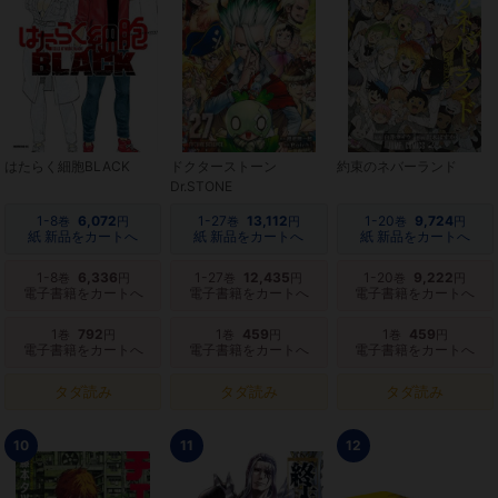
はたらく細胞BLACK
ドクターストーン
約束のネバーランド
Dr.STONE
1-8
6,072
1-27
13,112
1-20
9,724
巻
円
巻
円
巻
円
紙 新品をカートへ
紙 新品をカートへ
紙 新品をカートへ
1-8
6,336
1-27
12,435
1-20
9,222
巻
円
巻
円
巻
円
電子書籍をカートへ
電子書籍をカートへ
電子書籍をカートへ
1
792
1
459
1
459
巻
円
巻
円
巻
円
電子書籍をカートへ
電子書籍をカートへ
電子書籍をカートへ
タダ読み
タダ読み
タダ読み
10
11
12