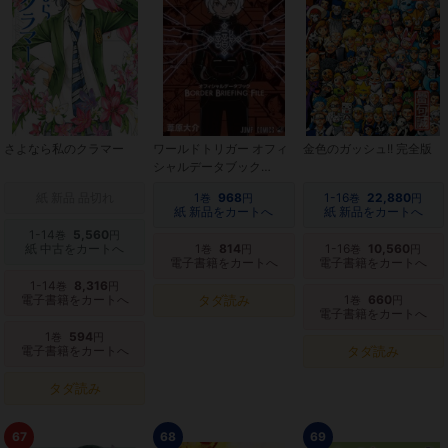
さよなら私のクラマー
ワールドトリガー オフィ
金色のガッシュ!! 完全版
シャルデータブック
BORDER BRIEFING FILE
紙 新品 品切れ
1
968
1-16
22,880
巻
円
巻
円
紙 新品をカートへ
紙 新品をカートへ
1-14
5,560
巻
円
紙 中古をカートへ
1
814
1-16
10,560
巻
円
巻
円
電子書籍をカートへ
電子書籍をカートへ
1-14
8,316
巻
円
電子書籍をカートへ
タダ読み
1
660
巻
円
電子書籍をカートへ
1
594
巻
円
電子書籍をカートへ
タダ読み
タダ読み
67
68
69