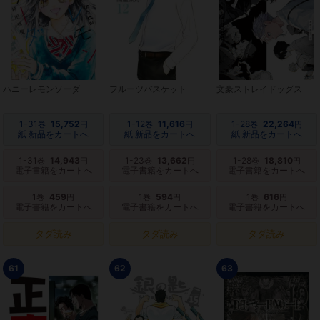
ハニーレモンソーダ
フルーツバスケット
文豪ストレイドッグス
1-31
15,752
1-12
11,616
1-28
22,264
巻
円
巻
円
巻
円
紙 新品をカートへ
紙 新品をカートへ
紙 新品をカートへ
1-31
14,943
1-23
13,662
1-28
18,810
巻
円
巻
円
巻
円
電子書籍をカートへ
電子書籍をカートへ
電子書籍をカートへ
1
459
1
594
1
616
巻
円
巻
円
巻
円
電子書籍をカートへ
電子書籍をカートへ
電子書籍をカートへ
タダ読み
タダ読み
タダ読み
61
62
63