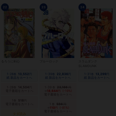
22
23
24
るろうに剣心
ブルーロック
スラムダンク
SLAMDUNK
1-28
13,552
1-39
22,836
1-31
13,299
巻
円
巻
円
巻
円
紙 新品をカートへ
紙 新品をカートへ
紙 新品をカートへ
1-28
14,504
1-39
23,166
巻
円
巻
円
電子書籍をカートへ
→
18,644
(-19%)
円
電子書籍をカートへ
1
518
巻
円
電子書籍をカートへ
1
594
巻
円
→
110
(-81%)
円
電子書籍をカートへ
タダ読み