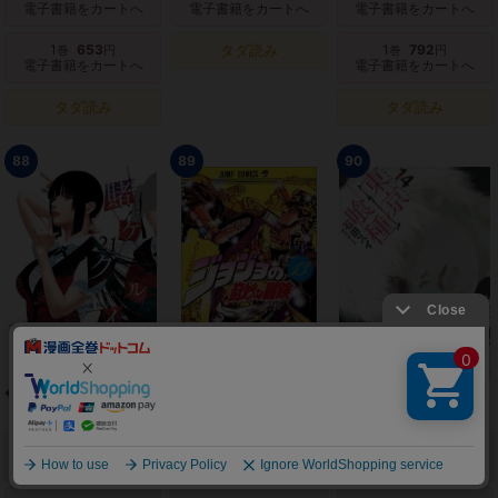
電子書籍をカートへ
電子書籍をカートへ
電子書籍をカートへ
1
653
タダ読み
1
792
巻
円
巻
円
電子書籍をカートへ
電子書籍をカートへ
タダ読み
タダ読み
88
89
90
◆特典あり◆賭ケグルイ
ジョジョの奇妙な冒険 ス
東京喰種トーキョーグー
ターダスト・クルセイダ
ル
上へ
ース
1-21
14,249
13-28
9,152
1-14
10,912
巻
円
巻
円
巻
円
紙 新品をカートへ
紙 新品をカートへ
紙 新品をカートへ