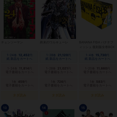
チェンソーマン
終末のワルキューレ
BANANA FISH バナナフ
ィッシュ 復刻版全巻BOX
1-24
12,452
1-28
21,120
1-4
15,730
巻
円
巻
円
巻
円
紙 新品をカートへ
紙 新品をカートへ
紙 新品をカートへ
1-24
11,814
1-28
21,021
1-20
11,660
巻
円
巻
円
巻
円
電子書籍をカートへ
電子書籍をカートへ
電子書籍をカートへ
1
459
1
726
1
583
巻
円
巻
円
巻
円
電子書籍をカートへ
電子書籍をカートへ
電子書籍をカートへ
タダ読み
タダ読み
タダ読み
13
14
15