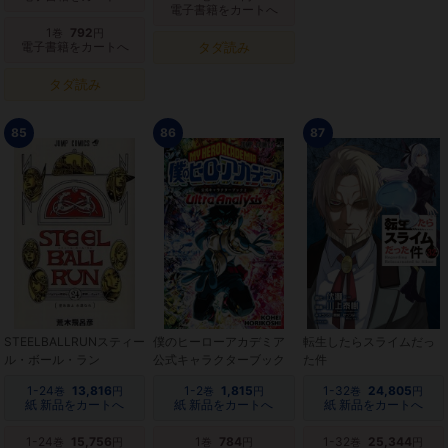
電子書籍をカートへ
1
792
巻
円
電子書籍をカートへ
タダ読み
タダ読み
85
86
87
STEELBALLRUNスティー
僕のヒーローアカデミア
転生したらスライムだっ
ル・ボール・ラン
公式キャラクターブック
た件
1-24
13,816
1-2
1,815
1-32
24,805
巻
円
巻
円
巻
円
紙 新品をカートへ
紙 新品をカートへ
紙 新品をカートへ
1-24
15,756
1
784
1-32
25,344
巻
円
巻
円
巻
円