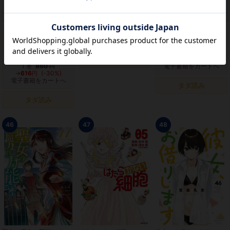
1-43
37,840
1-10
7,205
1-34
18,524
巻
円
巻
円
巻
円
紙 新品をカートへ
紙 新品をカートへ
紙 新品をカートへ
1-43
37,840
1
693
1-34
17,580
巻
円
巻
円
巻
円
→
26,488
(-30%)
電子書籍をカートへ
電子書籍をカートへ
円
電子書籍をカートへ
タダ読み
1
501
巻
円
1
880
電子書籍をカートへ
巻
円
→
616
(-30%)
円
電子書籍をカートへ
タダ読み
タダ読み
46
47
48