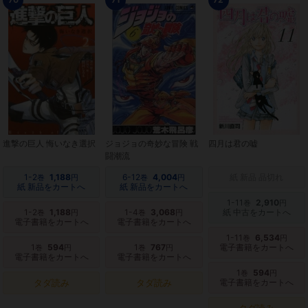
進撃の巨人 悔いなき選択
ジョジョの奇妙な冒険 戦
四月は君の嘘
闘潮流
1-2
1,188
6-12
4,004
紙 新品 品切れ
巻
円
巻
円
紙 新品をカートへ
紙 新品をカートへ
1-11
2,910
巻
円
1-2
1,188
1-4
3,068
紙 中古をカートへ
巻
円
巻
円
電子書籍をカートへ
電子書籍をカートへ
1-11
6,534
巻
円
1
594
1
767
電子書籍をカートへ
巻
円
巻
円
電子書籍をカートへ
電子書籍をカートへ
1
594
巻
円
タダ読み
タダ読み
電子書籍をカートへ