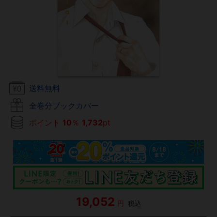
送料無料
全巻分ブックカバー
ポイント
10
％
1,732
pt
19,052
円
税込