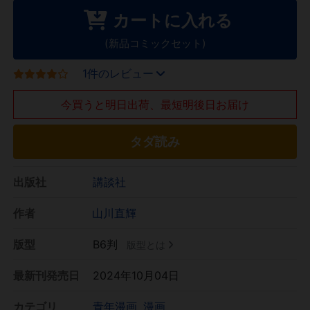
カートに入れる
(新品コミックセット)
1件のレビュー
今買うと明日出荷、最短明後日お届け
タダ読み
出版社
講談社
作者
山川直輝
版型
B6判
版型とは
最新刊発売日
2024年10月04日
カテゴリ
青年漫画
漫画