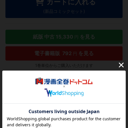
カートに入れる
(新品コミックセット)
紙版 中古
15,330
を見る
円
電子書籍版
792
を見る
円
1巻単位からご購入いただけます
タダ読み
欲しいリストに追加する
気になる商品を登録