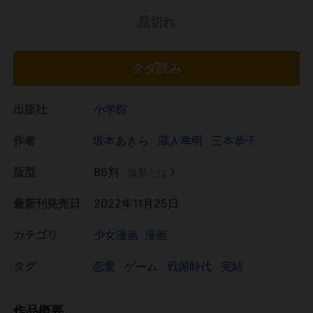
品切れ
タダ読み
出版社
小学館
作者
坂本あきら
蔵人幸明
三本恭子
版型
B6判
版型とは
最新刊発売日
2022年11月25日
カテゴリ
少女漫画
漫画
タグ
恋愛
ゲーム
戦国時代
完結
作品概要