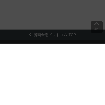
上へ
漫画全巻ドットコム TOP
トップページ
会員登録・ログイン
初めての方へ
電子書籍の読み方
支払方法
特定商取引法に基づく通販の表記
資金決済法に基づく表示
古物営業法に基づく表示