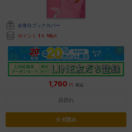
全巻分ブックカバー
ポイント
1
％
16
pt
1,760
円
税込
品切れ
タダ読み