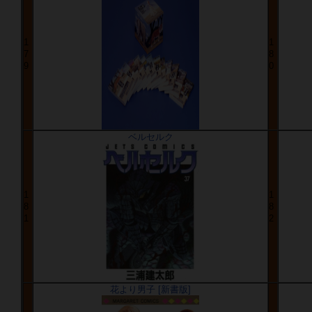
1
1
7
8
9
0
ベルセルク
1
1
8
8
1
2
花より男子 [新書版]