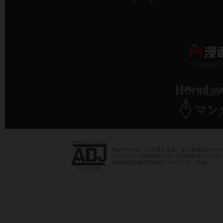
Copyright 
ABJマーク
は、この電子書店・電子書籍配信サー
らコンテンツ使用許諾を得た正規版配信サービス
録商標(登録番号第6091713号)です。
›詳細