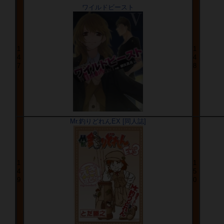
ワイルドビースト
1
1
4
4
7
8
Mr.釣りどれんEX [同人誌]
1
1
4
5
9
0