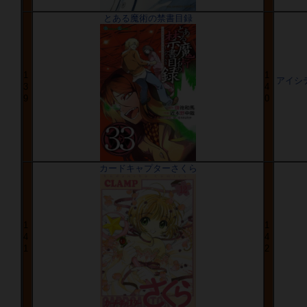
とある魔術の禁書目録
1
1
アイシテル
3
4
9
0
カードキャプターさくら
1
1
4
4
1
2