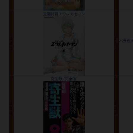
交響詩篇エウレカセブン
1
1
バラ色の聖戦
3
3
1
2
寄生獣 [完全版]
1
1
3
3
3
4