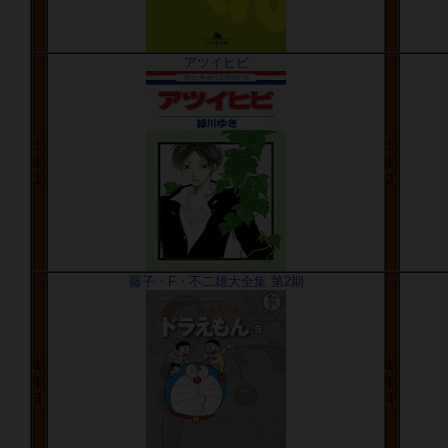
アツイヒビ
1
1
1
1
1
2
藤子・F・不二雄大全集 第2期
1
1
1
1
3
4