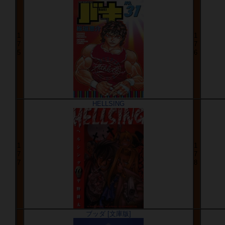
1
1
7
7
5
6
HELLSING
1
1
7
7
7
8
ブッダ [文庫版]