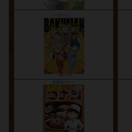
バクマン。
1
1
1
2
9
0
名探偵コナン
1
1
2
2
1
2