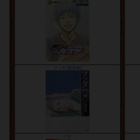
1
1
7
7
1
2
ブッダ [新装版]
1
1
7
7
3
4
バキ