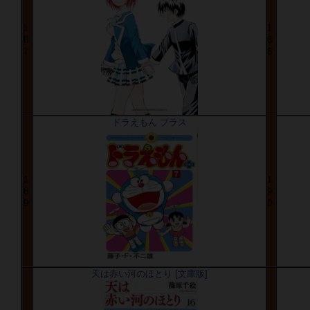
1
1
8
8
7
8
ドラえもん プラス
1
1
8
9
9
0
天は赤い河のほとり [文庫版]