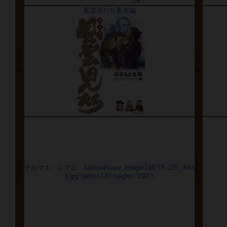
風雲児たち幕末編
1
1
5
5
5
6
1
1
テルマエ・ロマエ /upload/save_image/168/TE-225_deta
5
5
il.jpg"width=140 height="200">
7
8