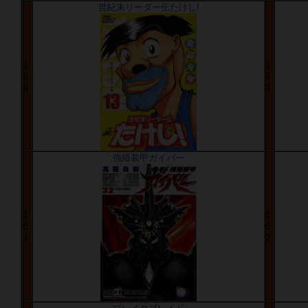
世紀末リーダー伝たけし!
1
1
5
6
9
0
強殖装甲ガイバー
1
1
6
6
1
2