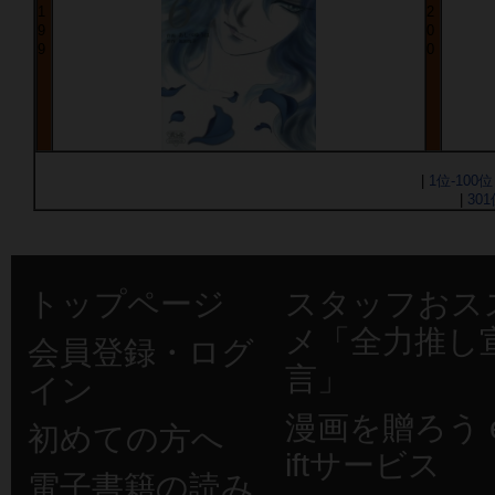
1
2
9
0
9
0
|
1位-100位
|
301
トップページ
スタッフおス
メ「全力推し
会員登録・ログ
言」
イン
漫画を贈ろう e
初めての方へ
iftサービス
電子書籍の読み