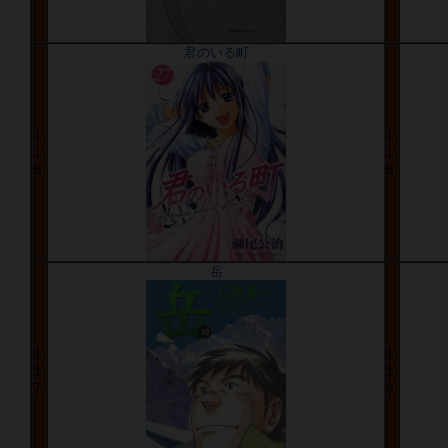
君のいる町
1
1
1
1
5
6
岳
1
1
1
1
7
8