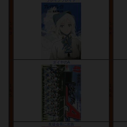
ブレイクブレイド
1
1
6
6
3
4
ダイヤのA
1
1
6
6
5
6
生徒会長に忠告