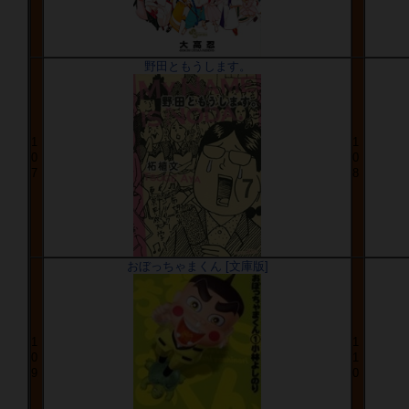
野田ともうします。
1
1
0
0
7
8
おぼっちゃまくん [文庫版]
1
1
0
1
9
0