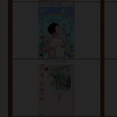
それでも町は廻っている
1
1
4
4
3
4
アイシテル-絆-
1
1
4
4
5
6