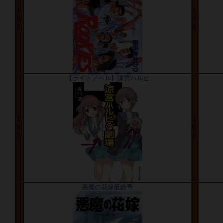
1
1
9
9
5
6
【ライトノベル】涼宮ハルヒ
1
1
9
9
7
8
悪魔の花嫁最終章