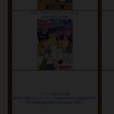
SKET DANCE 公式ファンブック
開盟学園生徒手帳
1
1
2
2
3
4
1
ニャンコ先生友人帳
1
2
夏目友人帳公式ニャンブック/upload/save_image/107/NI-
2
5
45_detail.jpg"width=140 height="200">
6