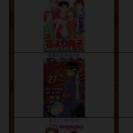
1
1
8
8
3
4
疾風伝説 特攻の拓
1
1
8
8
5
6
オイ！！オバさん