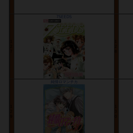
7SEEDS
1
1
2
2
7
8
純情ロマンチカ
1
1
2
3
9
0