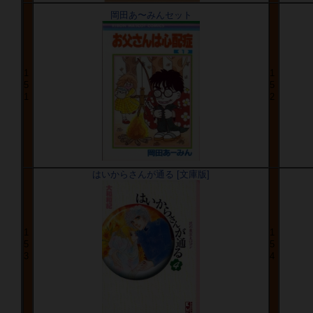
岡田あ〜みんセット
1
1
5
5
1
2
はいからさんが通る [文庫版]
1
1
5
5
3
4