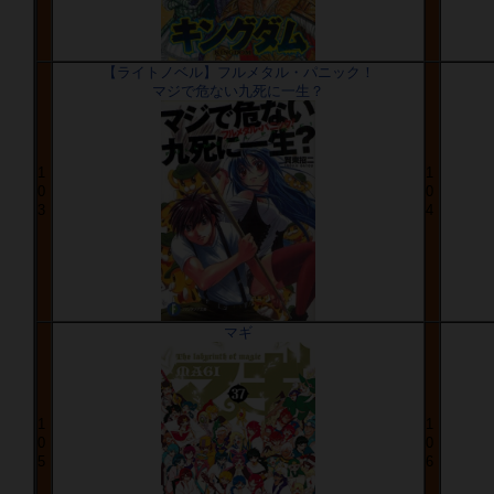
【ライトノベル】フルメタル・パニック！
マジで危ない九死に一生？
1
1
0
0
3
4
マギ
1
1
0
0
5
6